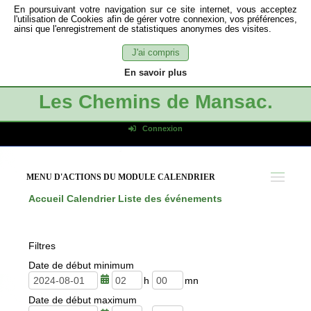
En poursuivant votre navigation sur ce site internet, vous acceptez
l'utilisation de Cookies afin de gérer votre connexion, vos préférences,
ainsi que l'enregistrement de statistiques anonymes des visites.
J'ai compris
En savoir plus
Les Chemins de Mansac.
Connexion
Identifiant de connexion
Mot de passe
MENU D'ACTIONS DU MODULE CALENDRIER
Connexion auto
Accueil
Calendrier
Liste des événements
Connexion
S'inscrire
Filtres
Mot de passe oublié
Date de début minimum
h
m
Date de début maximum
e
i