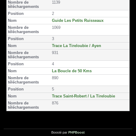
1139
o
o
e
n
o
r
2
k
Guide Les Petits Ruisseaux
1069
3
Trace La Tireloubie / Ayen
931
4
La Boucle de 50 Kms
890
5
Trace Saint-Robert / La Tireloubie
876
Boosté par
PHPBoost