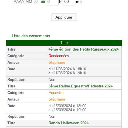
u
n
r
u
h
m
e
t
e
i
s
e
u
n
Appliquer
s
r
u
e
t
s
e
s
Liste des événements
Titre
4ème édition des Petits Ruisseaux 2024
Randonnées
Stéphane
du 11/08/2024 à 18h10
au 11/08/2024 à 19h10
Non
3ème Rallye Equestre/Pédestre 2024
Equestre
Stéphane
du 15/09/2024 à 18h00
au 15/09/2024 à 19h00
Non
Rando Halloween 2024