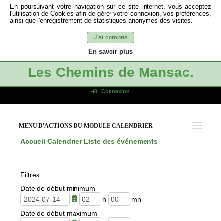
En poursuivant votre navigation sur ce site internet, vous acceptez
l'utilisation de Cookies afin de gérer votre connexion, vos préférences,
ainsi que l'enregistrement de statistiques anonymes des visites.
J'ai compris
En savoir plus
Les Chemins de Mansac.
Connexion
Identifiant de connexion
Mot de passe
MENU D'ACTIONS DU MODULE CALENDRIER
Connexion auto
Accueil
Calendrier
Liste des événements
Connexion
S'inscrire
Filtres
Mot de passe oublié
Date de début minimum
h
m
Date de début maximum
e
i