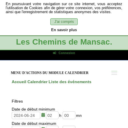
En poursuivant votre navigation sur ce site internet, vous acceptez
l'utilisation de Cookies afin de gérer votre connexion, vos préférences,
ainsi que l'enregistrement de statistiques anonymes des visites.
J'ai compris
En savoir plus
Les Chemins de Mansac.
Connexion
Identifiant de connexion
Mot de passe
MENU D'ACTIONS DU MODULE CALENDRIER
Connexion auto
Accueil
Calendrier
Liste des événements
Connexion
S'inscrire
Filtres
Mot de passe oublié
Date de début minimum
h
m
Date de début maximum
e
i