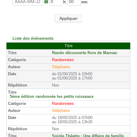
u
n
r
u
h
m
e
t
e
i
s
e
u
n
Appliquer
s
r
u
e
t
s
e
s
Liste des événements
Titre
Rando découverte flore de Mansac
Randonnées
Stéphane
du 01/06/2025 à 10h00
au 01/06/2025 à 17h00
Non
5ème édition randonnée les petits ruisseaux
Randonnées
Stéphane
du 18/05/2025 à 07h00
au 18/05/2025 à 13h30
Non
Soirée Théatre : Une Affaire de famille