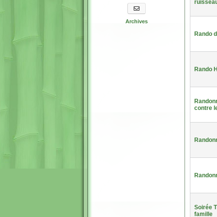
ruissea
S'abonner aux newsletters
Archives
Rando d
Rando H
Randonné
contre l
Randonn
Randonn
Soirée T
famille