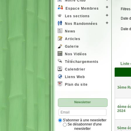
Notre Club
Espace Membres
Filtres
Les sections
Date 
Nos Randonnées
Date 
News
Articles
Galerie
Nos Vidéos
Téléchargements
Liste
Calendrier
Liens Web
Plan du site
3ème Ra
Newsletter
4ème éd
2024
S'abonner à une newsletter
Se désabonner d'une
5ème édi
newsletter