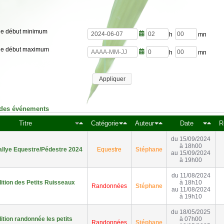
de début minimum
h
m
de début maximum
e
i
u
n
h
m
r
u
e
i
e
t
u
n
s
e
Appliquer
r
u
s
e
t
s
e
s
 des événements
Titre
Catégorie
Auteur
Date
R
du 15/09/2024
à 18h00
llye Equestre/Pédestre 2024
Equestre
Stéphane
au 15/09/2024
à 19h00
du 11/08/2024
ition des Petits Ruisseaux
à 18h10
Randonnées
Stéphane
au 11/08/2024
à 19h10
du 18/05/2025
tion randonnée les petits
à 07h00
Randonnées
Stéphane