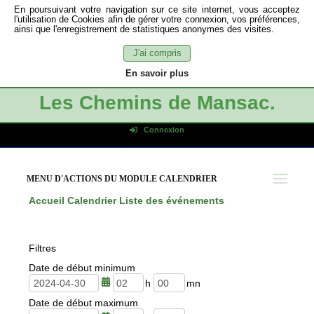
En poursuivant votre navigation sur ce site internet, vous acceptez
l'utilisation de Cookies afin de gérer votre connexion, vos préférences,
ainsi que l'enregistrement de statistiques anonymes des visites.
J'ai compris
En savoir plus
Les Chemins de Mansac.
Connexion
Identifiant de connexion
Mot de passe
MENU D'ACTIONS DU MODULE CALENDRIER
Connexion auto
Accueil
Calendrier
Liste des événements
Connexion
S'inscrire
Filtres
Mot de passe oublié
Date de début minimum
h
m
Date de début maximum
e
i