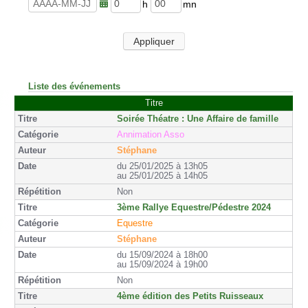
u
n
r
u
h
m
e
t
e
i
s
e
u
n
Appliquer
s
r
u
e
t
s
e
s
Liste des événements
Titre
Soirée Théatre : Une Affaire de famille
Annimation Asso
Stéphane
du 25/01/2025 à 13h05
au 25/01/2025 à 14h05
Non
3ème Rallye Equestre/Pédestre 2024
Equestre
Stéphane
du 15/09/2024 à 18h00
au 15/09/2024 à 19h00
Non
4ème édition des Petits Ruisseaux