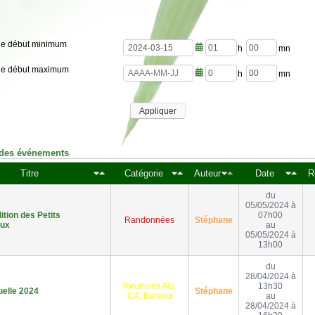
de début minimum
h
m
de début maximum
e
i
u
n
h
m
r
u
e
i
e
t
u
n
s
e
Appliquer
r
u
s
e
t
s
e
s
 des événements
Titre
Catégorie
Auteur
Date
R
du
05/05/2024 à
tion des Petits
07h00
Randonnées
Stéphane
aux
au
05/05/2024 à
13h00
du
28/04/2024 à
Réunions AG,
13h30
elle 2024
Stéphane
CA, Bureau
au
28/04/2024 à