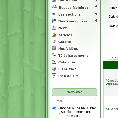
Notre Club
Espace Membres
Filtres
Les sections
Date 
Nos Randonnées
Date 
News
Articles
Galerie
Nos Vidéos
Téléchargements
Liste
Calendrier
Liens Web
Plan du site
4ème édi
Ruisse
Newsletter
S'abonner à une newsletter
AG Annu
Se désabonner d'une
newsletter