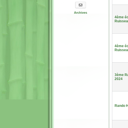
S'abonner aux newsletters
Archives
4ème édi
Ruissea
4ème édi
Ruissea
3ème Ra
2024
Rando H