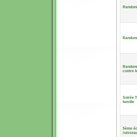
Randonn
Randonn
Randonné
contre l
Soirée T
famille
5ème édi
ruissea