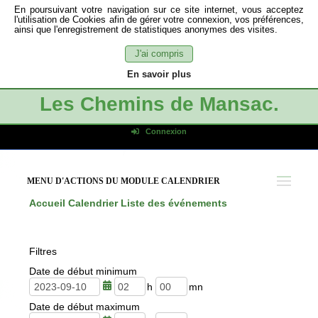
En poursuivant votre navigation sur ce site internet, vous acceptez
l'utilisation de Cookies afin de gérer votre connexion, vos préférences,
ainsi que l'enregistrement de statistiques anonymes des visites.
J'ai compris
En savoir plus
Les Chemins de Mansac.
Connexion
Identifiant de connexion
Mot de passe
MENU D'ACTIONS DU MODULE CALENDRIER
Connexion auto
Accueil
Calendrier
Liste des événements
Connexion
S'inscrire
Filtres
Mot de passe oublié
Date de début minimum
h
m
Date de début maximum
e
i