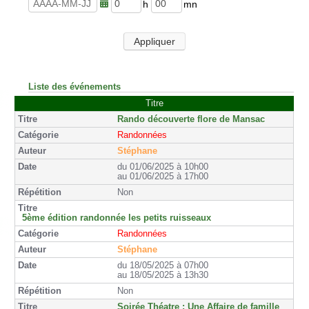
u
n
r
u
h
m
e
t
e
i
s
e
u
n
Appliquer
s
r
u
e
t
s
e
s
Liste des événements
Titre
Rando découverte flore de Mansac
Randonnées
Stéphane
du 01/06/2025 à 10h00
au 01/06/2025 à 17h00
Non
5ème édition randonnée les petits ruisseaux
Randonnées
Stéphane
du 18/05/2025 à 07h00
au 18/05/2025 à 13h30
Non
Soirée Théatre : Une Affaire de famille