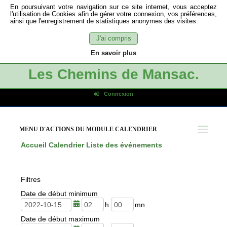
En poursuivant votre navigation sur ce site internet, vous acceptez
l'utilisation de Cookies afin de gérer votre connexion, vos préférences,
ainsi que l'enregistrement de statistiques anonymes des visites.
J'ai compris
En savoir plus
Les Chemins de Mansac.
Connexion
Identifiant de connexion
Mot de passe
MENU D'ACTIONS DU MODULE CALENDRIER
Connexion auto
Accueil
Calendrier
Liste des événements
Connexion
S'inscrire
Filtres
Mot de passe oublié
Date de début minimum
h
m
Date de début maximum
e
i