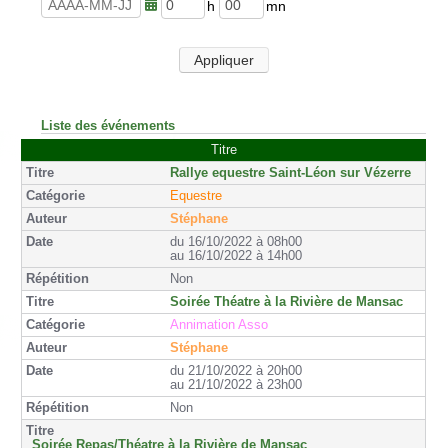
u
n
r
u
h
m
e
t
e
i
s
e
u
n
Appliquer
s
r
u
e
t
s
e
s
Liste des événements
Titre
Rallye equestre Saint-Léon sur Vézerre
Equestre
Stéphane
du 16/10/2022 à 08h00
au 16/10/2022 à 14h00
Non
Soirée Théatre à la Rivière de Mansac
Annimation Asso
Stéphane
du 21/10/2022 à 20h00
au 21/10/2022 à 23h00
Non
Soirée Repas/Théatre à la Rivière de Mansac