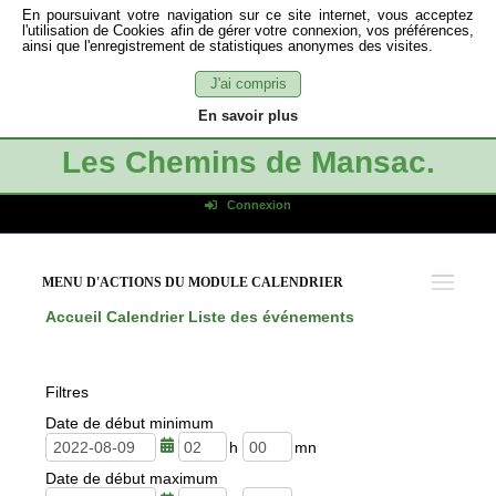
En poursuivant votre navigation sur ce site internet, vous acceptez
l'utilisation de Cookies afin de gérer votre connexion, vos préférences,
ainsi que l'enregistrement de statistiques anonymes des visites.
J'ai compris
En savoir plus
Les Chemins de Mansac.
Connexion
Identifiant de connexion
Mot de passe
MENU D'ACTIONS DU MODULE CALENDRIER
Connexion auto
Accueil
Calendrier
Liste des événements
Connexion
S'inscrire
Filtres
Mot de passe oublié
Date de début minimum
h
m
Date de début maximum
e
i