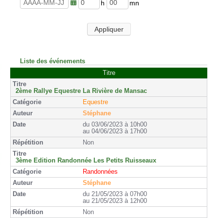
u
n
r
u
h
m
e
t
e
i
s
e
u
n
Appliquer
s
r
u
e
t
s
e
s
Liste des événements
Titre
2ème Rallye Equestre La Rivière de Mansac
Equestre
Stéphane
du 03/06/2023 à 10h00
au 04/06/2023 à 17h00
Non
3ème Edition Randonnée Les Petits Ruisseaux
Randonnées
Stéphane
du 21/05/2023 à 07h00
au 21/05/2023 à 12h00
Non