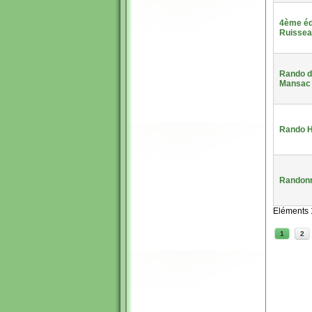
4ème édi
Ruissea
Rando d
Mansac
Rando H
Randonn
Eléments 
1
2