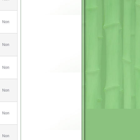
r
c
i
a
a
i
e
t
i
i
m
b
t
l
l
a
o
e
b
o
r
Non
l
k
e
Non
Non
Non
Non
Non