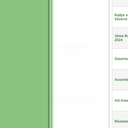
Rallye e
Vézerre
3ème Ra
2024
Ouvertu
Assembl
AG Annu
Réunion