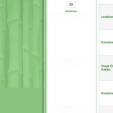
S'abonner aux newsletters
Archives
randonn
Randon
Stage E
Adelin
Randonn