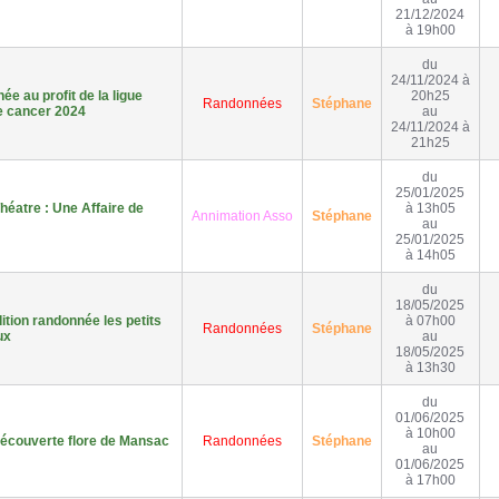
21/12/2024
à 19h00
du
24/11/2024 à
e au profit de la ligue
20h25
Randonnées
Stéphane
e cancer 2024
au
24/11/2024 à
21h25
du
25/01/2025
héatre : Une Affaire de
à 13h05
Annimation Asso
Stéphane
au
25/01/2025
à 14h05
du
18/05/2025
tion randonnée les petits
à 07h00
Randonnées
Stéphane
ux
au
18/05/2025
à 13h30
du
01/06/2025
à 10h00
écouverte flore de Mansac
Randonnées
Stéphane
au
01/06/2025
à 17h00