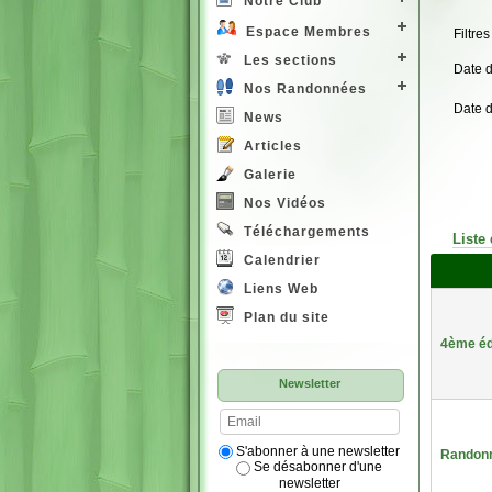
Notre Club
Espace Membres
Filtres
Les sections
Date 
Nos Randonnées
Date 
News
Articles
Galerie
Nos Vidéos
Téléchargements
Liste
Calendrier
Liens Web
Plan du site
4ème éd
Newsletter
S'abonner à une newsletter
Randonn
Se désabonner d'une
newsletter