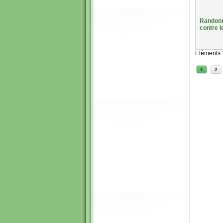
Randonné
contre l
Eléments 
1
2