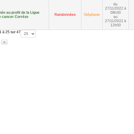
du
27/11/2022 à
e au profit de la Ligue
08h30
Randonnées
Stéphane
e cancer Corrèze
au
27/11/2022 à
12h00
1 à 25 sur 47
»