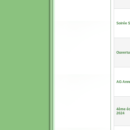
Soirée 
Ouvertu
AG Annu
4ème éd
2024