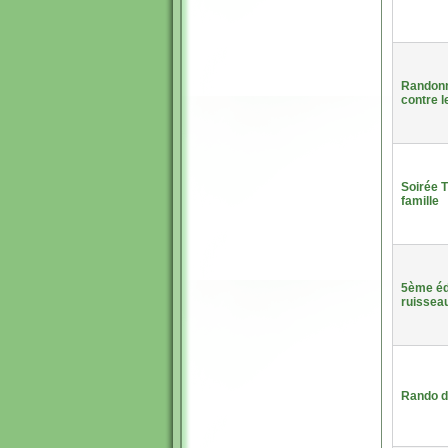
Randonné
contre l
Soirée T
famille
5ème édi
ruissea
Rando d