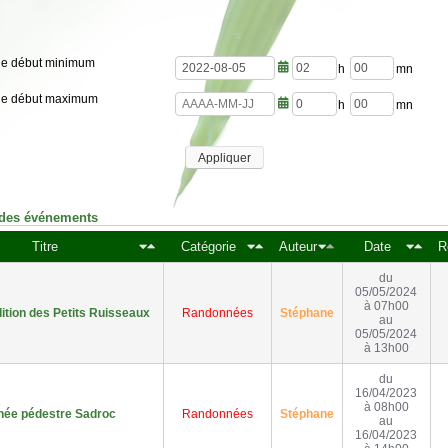
de début minimum
h
m
de début maximum
e
i
u
n
h
m
r
u
e
i
e
t
u
n
s
e
Appliquer
r
u
s
e
t
s
e
s
 des événements
Titre
Catégorie
Auteur
Date
R
du
05/05/2024
à 07h00
ition des Petits Ruisseaux
Randonnées
Stéphane
au
05/05/2024
à 13h00
du
16/04/2023
à 08h00
ée pédestre Sadroc
Randonnées
Stéphane
au
16/04/2023