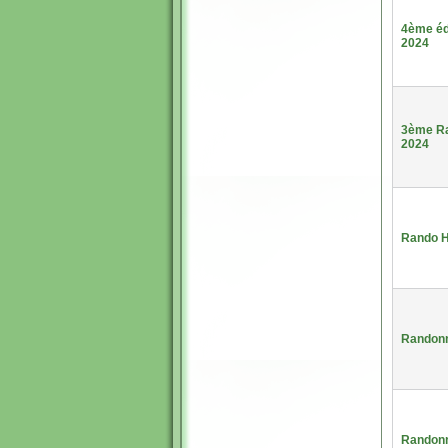
4ème éd
2024
3ème Ra
2024
Rando H
Randonn
Randonn